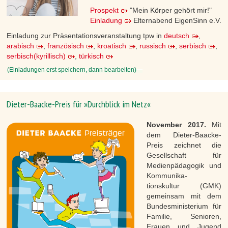
Prospekt
"Mein Körper gehört mir!"
Einladung
Elternabend EigenSinn e.V.
Einladung zur Präsentationsveranstaltung tpw in
deutsch
,
arabisch
,
französisch
,
kroatisch
,
russisch
,
serbisch
,
serbisch(kyrillisch)
,
türkisch
(Einladungen erst speichern, dann bearbeiten)
Dieter-Baacke-Preis für »Durchblick im Netz«
November 2017.
Mit
dem Dieter-Baacke-
Preis zeichnet die
Gesellschaft für
Medienpädagogik und
Kommunika-
tionskultur (GMK)
gemeinsam mit dem
Bundesministerium für
Familie, Senioren,
Frauen und Jugend