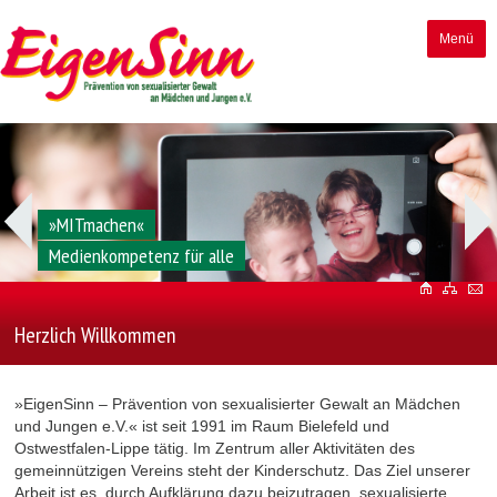
Menü
Sensibel für diverse Beeinträchtigungen,
Inklusion, digitale Medien und Kultur
Herzlich Willkommen
»EigenSinn – Prävention von sexualisierter Gewalt an Mädchen
und Jungen e.V.« ist seit 1991 im Raum Bielefeld und
Ostwestfalen-Lippe tätig. Im Zentrum aller Aktivitäten des
gemeinnützigen Vereins steht der Kinderschutz. Das Ziel unserer
Arbeit ist es, durch Aufklärung dazu beizutragen, sexualisierte